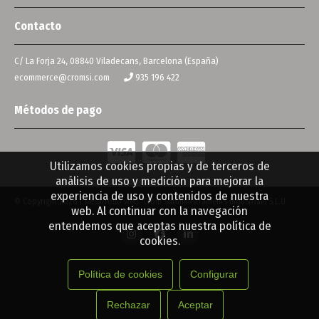
Contacto
C/ La Forja 24, 08840 Viladecans, Barcelona (España)
ecommerce@cromsi.com
935 196 422
Métodos de pago
Utilizamos cookies propias y de terceros de
análisis de uso y medición para mejorar la
experiencia de uso y contenidos de nuestra
© Copyright 2026 | Desarrollo web: Crom Subministraments Industrials S.L.U
web. Al continuar con la navegación
entendemos que aceptas nuestra política de
cookies.
Política de cookies
Configurar
Rechazar
Aceptar