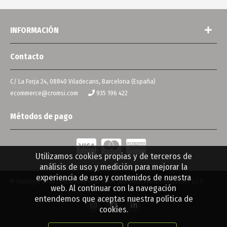
INFORMACIÓN
Contacto
C/ La Forja 24, 08840 Viladecans, Barcelona (España)
ecommerce@cromsi.com
935 196 422
Métodos de pago
Utilizamos cookies propias y de terceros de
análisis de uso y medición para mejorar la
experiencia de uso y contenidos de nuestra
© Copyright 2026 | Desarrollo web: Crom Subministraments Industrials S.L.U
web. Al continuar con la navegación
entendemos que aceptas nuestra política de
cookies.